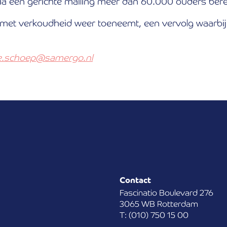
via een gerichte mailing meer dan 60.000 ouders bere
ren met verkoudheid weer toeneemt, een vervolg waarb
e.schoep@samergo.nl
Contact
Fascinatio Boulevard 276
3065 WB Rotterdam
T: (010) 750 15 00