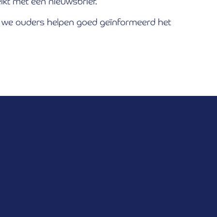
ikt met een nieuwsbrief.
ij we ouders helpen goed geïnformeerd het