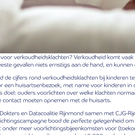
en voor verkoudheidsklachten? Verkoudheid komt vaak
 meeste gevallen niets ernstigs aan de hand, en kunne
 de cijfers rond verkoudheidsklachten bij kinderen te
een huisartsenbezoek, met name voor kinderen in de l
doel: ouders voorlichten over welke klachten normaal 
ze contact moeten opnemen met de huisarts.
okters en Datacoalitie Rijnmond samen met CJG-Ri
lichtingscampagne bood de perfecte gelegenheid om co
t onder meer voorlichtingsbijeenkomsten voor (toek