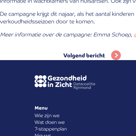
informatie in wachtkamers van huisartsen. Ook zijn 
De campagne krijgt dit najaar, als het aantal kinde
verkoudheidsseizoen door te komen.
Meer informatie over de campagne: Emma Schoep,
Volgend bericht
Menu
Wie zijn we
Wat doen we
7-stappenplan
Nieuws